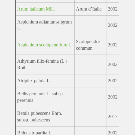
Arum italicum Mill.
Arum d’Italie
2002
Asplenium adiantum-nigrum
2002
L.
Scolopendre
Asplenium scolopendrium L.
2002
commun
Athyrium filix-femina (L.)
2002
Roth
Atriplex patula L.
2002
Bellis perennis L. subsp.
2002
perennis
Betula pubescens Ehrh.
2017
subsp. pubescens
Bidens tripartita L.
2002