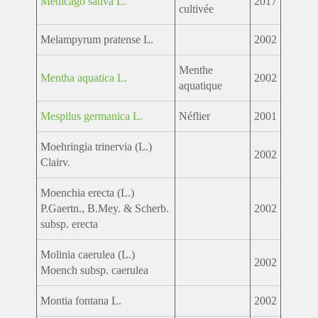
Medicago sativa L.
2017
cultivée
Melampyrum pratense L.
2002
Menthe
Mentha aquatica L.
2002
aquatique
Mespilus germanica L.
Néflier
2001
Moehringia trinervia (L.)
2002
Clairv.
Moenchia erecta (L.)
P.Gaertn., B.Mey. & Scherb.
2002
subsp. erecta
Molinia caerulea (L.)
2002
Moench subsp. caerulea
Montia fontana L.
2002