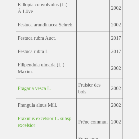
Fallopia convolvulus (L.)
2002
Á.Löve
Festuca arundinacea Schreb.
2002
Festuca rubra Auct.
2017
Festuca rubra L.
2017
Filipendula ulmaria (L.)
2002
Maxim.
Fraisier des
Fragaria vesca L.
2002
bois
Frangula alnus Mill.
2002
Fraxinus excelsior L. subsp.
Frêne commun
2002
excelsior
Fumeterre