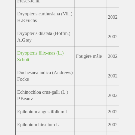
Fraser-Jenk.
Dryopteris carthusiana (Vill.)
2002
H.P.Fuchs
Dryopteris dilatata (Hoffm.)
2002
A.Gray
Dryopteris filix-mas (L.)
Fougère mâle
2002
Schott
Duchesnea indica (Andrews)
2002
Focke
Echinochloa crus-galli (L.)
2002
P.Beauv.
Epilobium angustifolium L.
2002
Epilobium hirsutum L.
2002