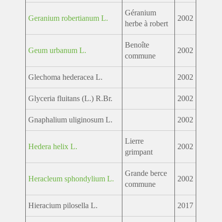
Géranium
Geranium robertianum L.
2002
herbe à robert
Benoîte
Geum urbanum L.
2002
commune
Glechoma hederacea L.
2002
Glyceria fluitans (L.) R.Br.
2002
Gnaphalium uliginosum L.
2002
Lierre
Hedera helix L.
2002
grimpant
Grande berce
Heracleum sphondylium L.
2002
commune
Hieracium pilosella L.
2017