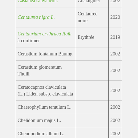
Castanea sativa Mill.
Chataîgnier
2002
Centaurée
Centaurea nigra L.
2020
noire
Centaurium erythraea Rafn
Erythrée
2019
à confirmer
Cerastium fontanum Baumg.
2002
Cerastium glomeratum
2002
Thuill.
Ceratocapnos claviculata
2002
(L.) Lidén subsp. claviculata
Chaerophyllum temulum L.
2002
Chelidonium majus L.
2002
Chenopodium album L.
2002