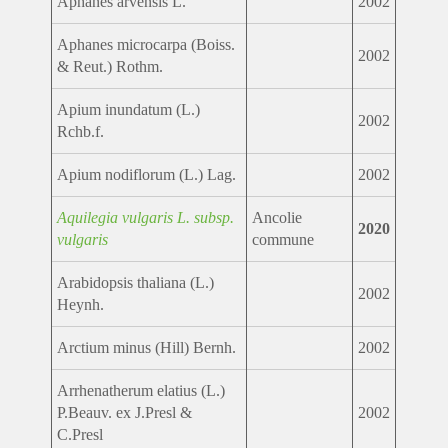
Aphanes arvensis L.
2002
Aphanes microcarpa (Boiss.
2002
& Reut.) Rothm.
Apium inundatum (L.)
2002
Rchb.f.
Apium nodiflorum (L.) Lag.
2002
Aquilegia vulgaris L. subsp.
Ancolie
2020
vulgaris
commune
Arabidopsis thaliana (L.)
2002
Heynh.
Arctium minus (Hill) Bernh.
2002
Arrhenatherum elatius (L.)
P.Beauv. ex J.Presl &
2002
C.Presl