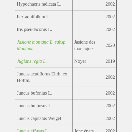
Hypochaeris radicata L.
2002
Ilex aquifolium L.
2002
Iris pseudacorus L.
2002
Jasione montana L. subsp.
Jasione des
2020
Montana
montagnes
Juglans regia L.
Noyer
2019
Juncus acutiflorus Ehrh. ex
2002
Hoffm.
Juncus bufonius L.
2002
Juncus bulbosus L.
2002
Juncus capitatus Weigel
2002
Juncus effusus L.
Jonc épars
2002