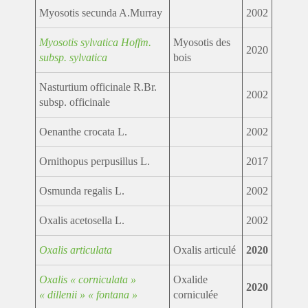
Myosotis secunda A.Murray
2002
Myosotis sylvatica Hoffm.
Myosotis des
2020
subsp. sylvatica
bois
Nasturtium officinale R.Br.
2002
subsp. officinale
Oenanthe crocata L.
2002
Ornithopus perpusillus L.
2017
Osmunda regalis L.
2002
Oxalis acetosella L.
2002
Oxalis articulata
Oxalis articulé
2020
Oxalis « corniculata »
Oxalide
2020
« dillenii » « fontana »
corniculée