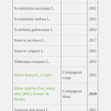
Scrophularia auriculata L.
2002
Scrophularia nodosa L.
2002
Scutellaria galericulata L.
2002
Senecio jacobaea L.
2017
Senecio vulgaris L.
2002
Sibthorpia europaea L.
2002
Compagnon
Silene dioica (L.) Clairv.
2002
rouge
Silene latifolia Poir. subsp.
Compagnon
alba (Mill.) Greuter &
2020
blanc
Burdet
Solanum dulcamara L.
2002