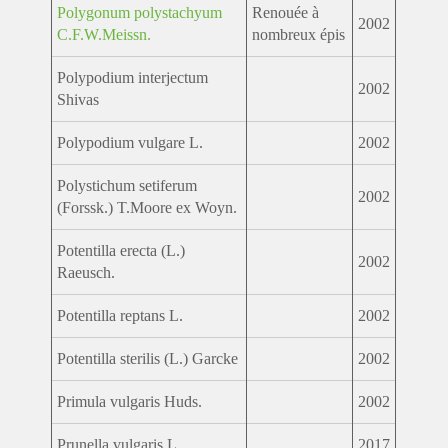
Polygonum polystachyum
Renouée à
2002
C.F.W.Meissn.
nombreux épis
Polypodium interjectum
2002
Shivas
Polypodium vulgare L.
2002
Polystichum setiferum
2002
(Forssk.) T.Moore ex Woyn.
Potentilla erecta (L.)
2002
Raeusch.
Potentilla reptans L.
2002
Potentilla sterilis (L.) Garcke
2002
Primula vulgaris Huds.
2002
Prunella vulgaris L.
2017