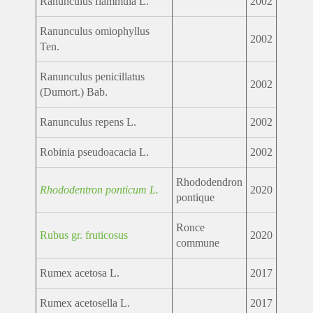
Ranunculus flammula L.
2002
Ranunculus omiophyllus
2002
Ten.
Ranunculus penicillatus
2002
(Dumort.) Bab.
Ranunculus repens L.
2002
Robinia pseudoacacia L.
2002
Rhododendron
Rhododentron ponticum L.
2020
pontique
Ronce
Rubus gr. fruticosus
2020
commune
Rumex acetosa L.
2017
Rumex acetosella L.
2017