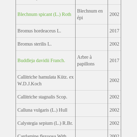
Blechnum en
Blechnum spicant (L.) Roth
2002
épi
Bromus hordeaceus L.
2017
Bromus sterilis L.
2002
Arbre à
Buddleja davidii Franch.
2017
papillons
Callitriche hamulata Kütz. ex
2002
W.D.J.Koch
Callitriche stagnalis Scop.
2002
Calluna vulgaris (L.) Hull
2002
Calystegia sepium (L.) R.Br.
2002
Cardamine flexuosa With.
2002