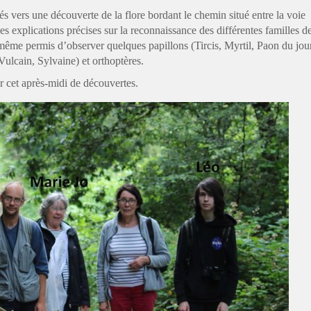
s vers une découverte de la flore bordant le chemin situé entre la voie
es explications précises sur la reconnaissance des différentes familles d
 même permis d’observer quelques papillons (Tircis, Myrtil, Paon du jour
Vulcain, Sylvaine) et orthoptères.
r cet après-midi de découvertes.