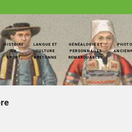
HISTOIRE
LANGUE ET
GÉNÉALOGIE ET
PHOT
DU
CULTURE
PERSONNAGES
ANCIEN
SPORT
BRETONNE
REMARQUABLES
ore