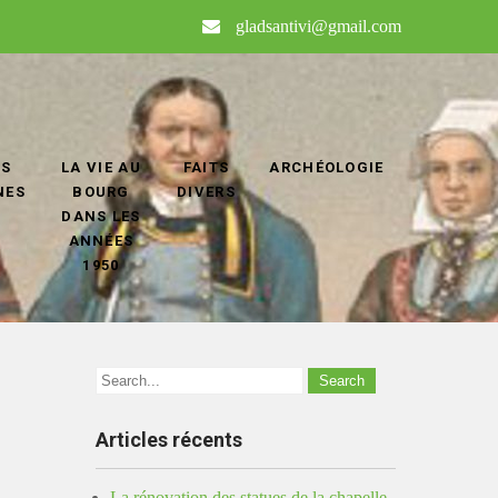
gladsantivi@gmail.com
OS
LA VIE AU
FAITS
ARCHÉOLOGIE
NES
BOURG
DIVERS
DANS LES
ANNÉES
1950
Articles récents
La rénovation des statues de la chapelle