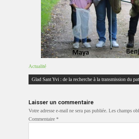
Actualité
Navigation
Glad Sant Yvi : de la recherche à la transmission du pa
de
l’article
Laisser un commentaire
Votre adresse e-mail ne sera pas publiée.
Les champs obl
Commentaire
*